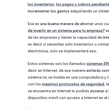
los inventarios
,
los pagos y cobros pendient
incrementar los gastos
adquiriendo un siste
Esa es
una buena manera de ahorrar
unos cu
de invertir en un sistema para tu empresa?
ex
de las empresas y tienen la capacidad de
int
es decir si necesitas solo inventarios o comp
electrónica, solo se implementará eso.
Estos sistemas son los llamados
sistemas ER
decir en Internet, de esa manera
evitarás cor
sistema no se instala en una computadora y l
con los
máximos protocolos de seguridad
, 
se encuentra en Internet tu podrás
accesar a 
dispositivo móvil con acceso a Internet en e