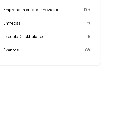
Emprendimiento e innovación
(
187
)
Entregas
(
8
)
Escuela ClickBalance
(
4
)
Eventos
(
16
)