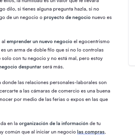
ellos, la humildad es un valor que te llevará
go dilo, si tienes alguna pregunta hazla, si no
igo de un negocio o
proyecto de negocio
nuevo es
 al
emprender un nuevo negocio
el egocentrismo
es un arma de doble filo que si no lo controlas
olo con tu negocio y no está mal, pero estoy
u negocio despuntar
será más.
donde las relaciones personales-laborales son
acercarte a las cámaras de comercio es una buena
nocer por medio de las ferias o expos en las que
ada en la
organización de la información
de tu
y común que al iniciar un negocio
las compras
,