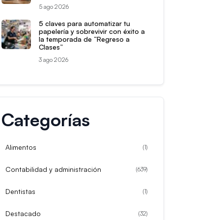
5 ago 2026
5 claves para automatizar tu
papelería y sobrevivir con éxito a
la temporada de “Regreso a
Clases”
3 ago 2026
Categorías
Alimentos
(
1
)
Contabilidad y administración
(
639
)
Dentistas
(
1
)
Destacado
(
32
)