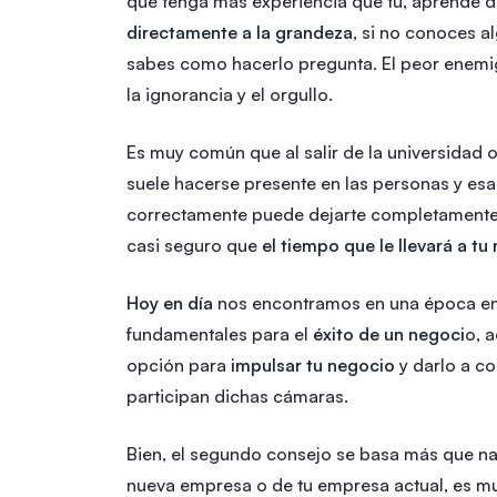
que tenga más experiencia que tú, aprende de 
directamente a la grandeza
, si no conoces al
sabes como hacerlo pregunta. El peor enem
la ignorancia y el orgullo.
Es muy común que al salir de la universidad o
suele hacerse presente en las personas y esa 
correctamente puede dejarte completamente s
casi seguro que
el tiempo que le llevará a t
Hoy en día
nos encontramos en una época en 
fundamentales para el
éxito de un negoci
o, 
opción para
impulsar tu negocio
y darlo a co
participan dichas cámaras.
Bien, el segundo consejo se basa más que n
nueva empresa o de tu empresa actual, es mu