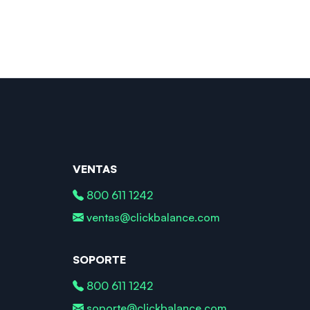
VENTAS
800 611 1242
ventas@clickbalance.com
SOPORTE
800 611 1242
soporte@clickbalance.com