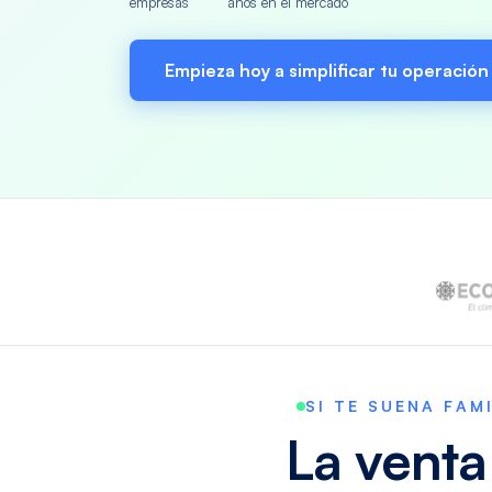
empresas
años en el mercado
Empieza hoy a simplificar tu operación
SI TE SUENA FAM
La venta