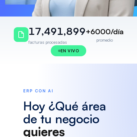
1
7
,
4
9
1
,
8
9
9
+
6000
/día
promedio
facturas procesadas
EN VIVO
ERP CON AI
Hoy ¿Qué área
de tu negocio
quieres