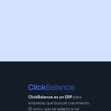
ClickBalance es un ERP
para
empresas que buscan crecimiento.
¡El único que se adapta a tus