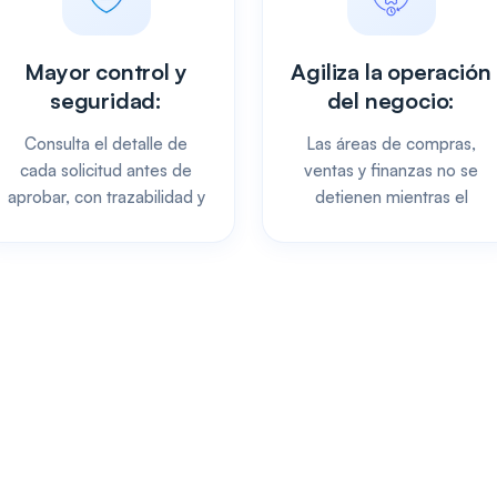
Mayor control y
Agiliza la operación
seguridad:
del negocio:
Consulta el detalle de
Las áreas de compras,
cada solicitud antes de
ventas y finanzas no se
aprobar, con trazabilidad y
detienen mientras el
control de usuarios.
responsable autoriza
desde donde esté.