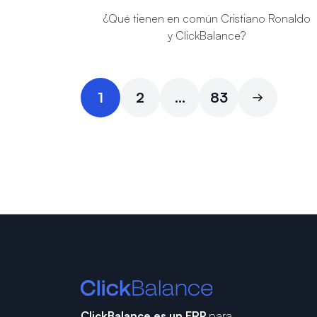
¿Qué tienen en común Cristiano Ronaldo
y ClickBalance?
1
2
...
83
ClickBalance es un ERP
para