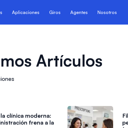
es
Aplicaciones
Giros
Agentes
Nosotros
imos Artículos
ciones
 la clínica moderna:
Fi
istración frena a la
pe