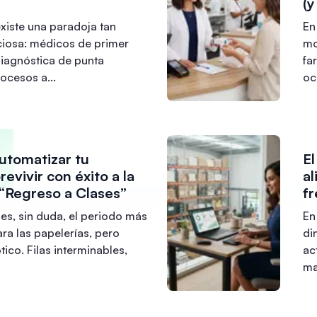
(y
existe una paradoja tan
En
iosa: médicos de primer
mo
diagnóstica de punta
fa
rocesos a
...
oc
automatizar tu
El
revivir con éxito a la
a
“Regreso a Clases”
fr
 es, sin duda, el periodo más
En
ara las papelerías, pero
di
ico. Filas interminables,
ac
ma