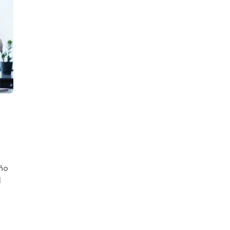
eño
l