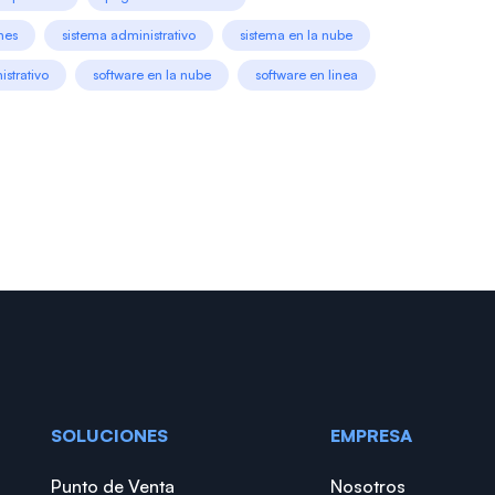
nes
sistema administrativo
sistema en la nube
istrativo
software en la nube
software en linea
SOLUCIONES
EMPRESA
Punto de Venta
Nosotros