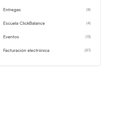
Entregas
(
8
)
Escuela ClickBalance
(
4
)
Eventos
(
15
)
Facturación electrónica
(
87
)