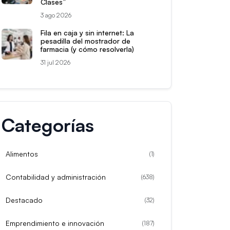
Clases”
3 ago 2026
Fila en caja y sin internet: La
pesadilla del mostrador de
farmacia (y cómo resolverla)
31 jul 2026
Categorías
Alimentos
(
1
)
Contabilidad y administración
(
638
)
Destacado
(
32
)
Emprendimiento e innovación
(
187
)