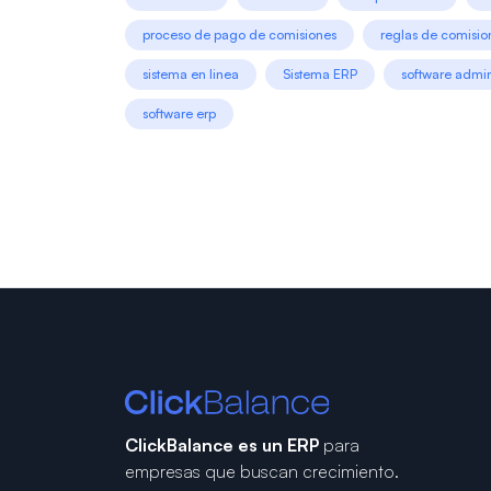
proceso de pago de comisiones
reglas de comisio
sistema en linea
Sistema ERP
software admin
software erp
ClickBalance es un ERP
para
empresas que buscan crecimiento.