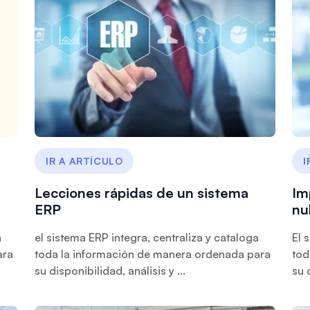
IR A ARTÍCULO
I
Lecciones rápidas de un sistema
Im
ERP
nu
a
el sistema ERP integra, centraliza y cataloga
El 
ara
toda la información de manera ordenada para
tod
su disponibilidad, análisis y ...
su 