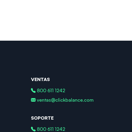
VENTAS
800 611 1242
ventas@clickbalance.com
SOPORTE
800 611 1242