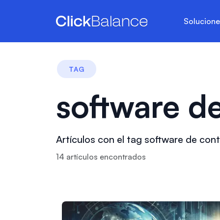
Solucion
TAG
software de
Artículos con el tag software de cont
14
artículo
s
encontrado
s