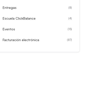
Entregas
(
8
)
Escuela ClickBalance
(
4
)
Eventos
(
15
)
Facturación electrónica
(
87
)