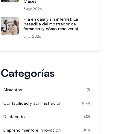
Clases”
3 ago 2026
Fila en caja y sin internet: La
pesadilla del mostrador de
farmacia (y cómo resolverla)
31 jul 2026
Categorías
Alimentos
(
1
)
Contabilidad y administración
(
638
)
Destacado
(
32
)
Emprendimiento e innovación
(
187
)