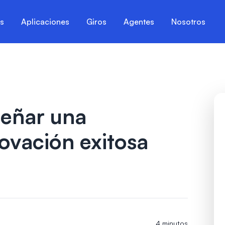
es
Aplicaciones
Giros
Agentes
Nosotros
señar una
novación exitosa
4 minutos