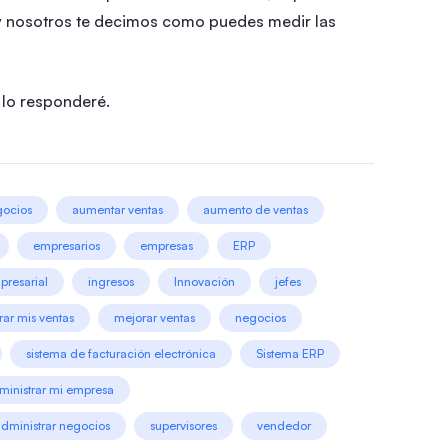
 y nosotros te decimos como puedes medir las
 lo responderé.
gocios
aumentar ventas
aumento de ventas
empresarios
empresas
ERP
presarial
ingresos
Innovación
jefes
ar mis ventas
mejorar ventas
negocios
sistema de facturación electrónica
Sistema ERP
ministrar mi empresa
administrar negocios
supervisores
vendedor