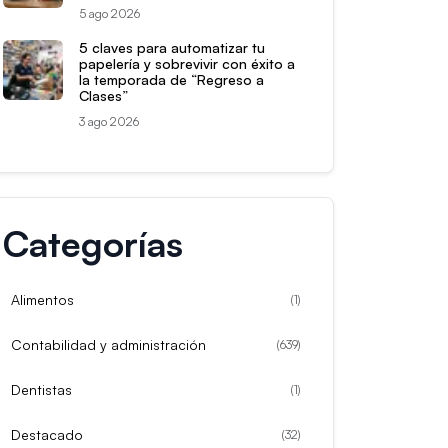
5 ago 2026
5 claves para automatizar tu
papelería y sobrevivir con éxito a
la temporada de “Regreso a
Clases”
3 ago 2026
Categorías
Alimentos
(
1
)
Contabilidad y administración
(
639
)
Dentistas
(
1
)
Destacado
(
32
)