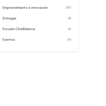
Emprendimiento e innovación
(
187
)
Entregas
(
8
)
Escuela ClickBalance
(
4
)
Eventos
(
16
)