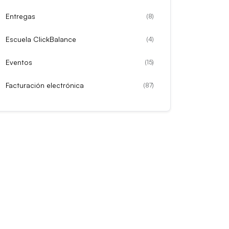
Entregas
(
8
)
Escuela ClickBalance
(
4
)
Eventos
(
15
)
Facturación electrónica
(
87
)