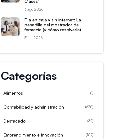
Clases”
3 ago 2026
Fila en caja y sin internet: La
pesadilla del mostrador de
farmacia (y cómo resolverla)
31 jul 2026
Categorías
Alimentos
(
1
)
Contabilidad y administración
(
638
)
Destacado
(
32
)
Emprendimiento e innovación
(
187
)