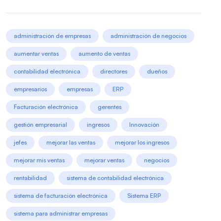
administración de empresas
administración de negocios
aumentar ventas
aumento de ventas
contabilidad electrónica
directores
dueños
empresarios
empresas
ERP
Facturación electrónica
gerentes
gestión empresarial
ingresos
Innovación
jefes
mejorar las ventas
mejorar los ingresos
mejorar mis ventas
mejorar ventas
negocios
rentabilidad
sistema de contabilidad electrónica
sistema de facturación electrónica
Sistema ERP
sistema para administrar empresas