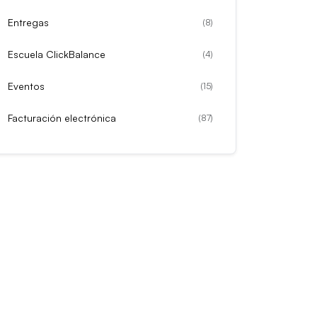
Entregas
(
8
)
Escuela ClickBalance
(
4
)
Eventos
(
15
)
Facturación electrónica
(
87
)