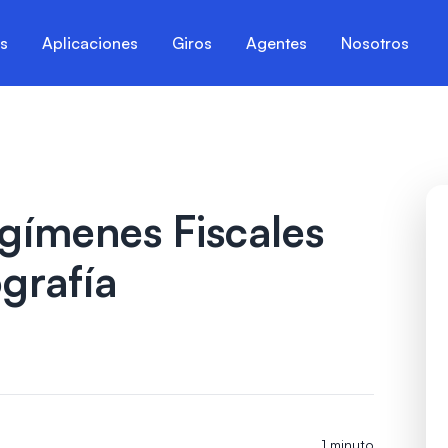
es
Aplicaciones
Giros
Agentes
Nosotros
egímenes Fiscales
grafía
1 minuto