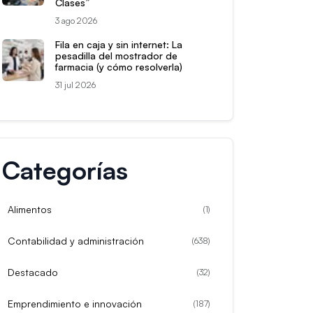
Clases”
3 ago 2026
Fila en caja y sin internet: La
pesadilla del mostrador de
farmacia (y cómo resolverla)
31 jul 2026
Categorías
Alimentos
(
1
)
Contabilidad y administración
(
638
)
Destacado
(
32
)
Emprendimiento e innovación
(
187
)