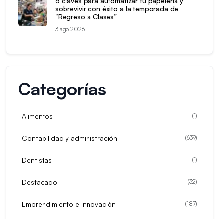
5 claves para automatizar tu papelería y
sobrevivir con éxito a la temporada de
“Regreso a Clases”
3 ago 2026
Categorías
Alimentos
(
1
)
Contabilidad y administración
(
639
)
Dentistas
(
1
)
Destacado
(
32
)
Emprendimiento e innovación
(
187
)