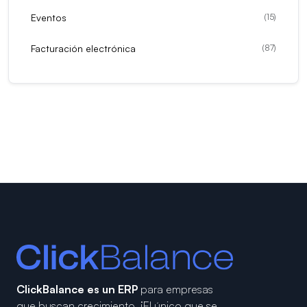
Eventos
(
15
)
Facturación electrónica
(
87
)
ClickBalance es un ERP
para empresas
que buscan crecimiento.
¡El único que se