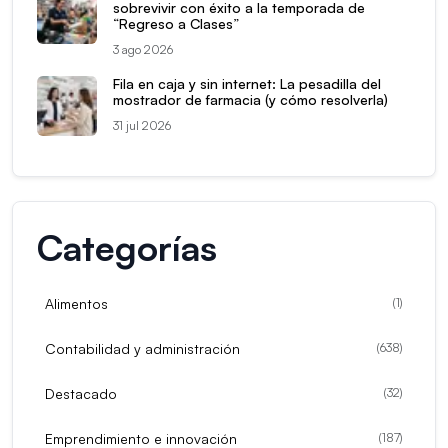
sobrevivir con éxito a la temporada de
“Regreso a Clases”
3 ago 2026
Fila en caja y sin internet: La pesadilla del
mostrador de farmacia (y cómo resolverla)
31 jul 2026
Categorías
Alimentos
(
1
)
Contabilidad y administración
(
638
)
Destacado
(
32
)
Emprendimiento e innovación
(
187
)