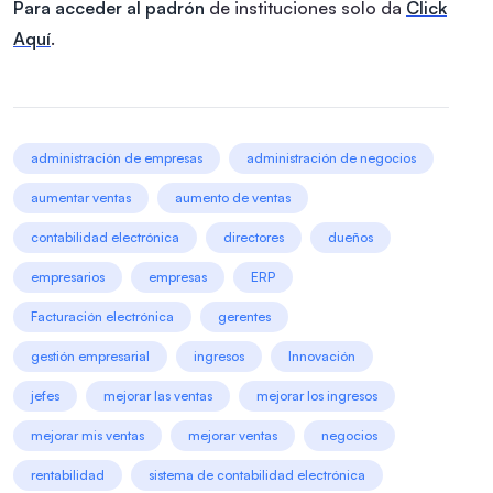
Para acceder al padrón
de instituciones solo da
Click
Aquí
.
administración de empresas
administración de negocios
aumentar ventas
aumento de ventas
contabilidad electrónica
directores
dueños
empresarios
empresas
ERP
Facturación electrónica
gerentes
gestión empresarial
ingresos
Innovación
jefes
mejorar las ventas
mejorar los ingresos
mejorar mis ventas
mejorar ventas
negocios
rentabilidad
sistema de contabilidad electrónica