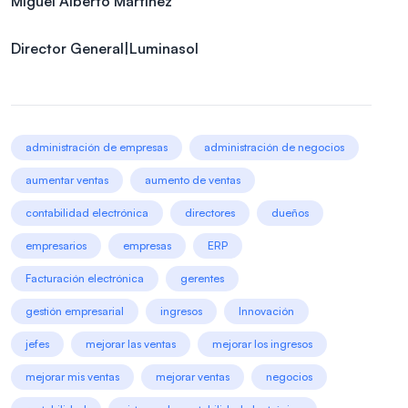
Miguel Alberto Martínez
Director General|Luminasol
administración de empresas
administración de negocios
aumentar ventas
aumento de ventas
contabilidad electrónica
directores
dueños
empresarios
empresas
ERP
Facturación electrónica
gerentes
gestión empresarial
ingresos
Innovación
jefes
mejorar las ventas
mejorar los ingresos
mejorar mis ventas
mejorar ventas
negocios