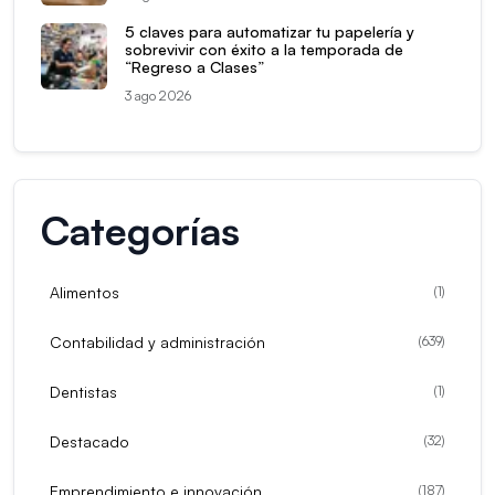
5 claves para automatizar tu papelería y
sobrevivir con éxito a la temporada de
“Regreso a Clases”
3 ago 2026
Categorías
Alimentos
(
1
)
Contabilidad y administración
(
639
)
Dentistas
(
1
)
Destacado
(
32
)
Emprendimiento e innovación
(
187
)