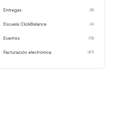
Entregas
(
8
)
Escuela ClickBalance
(
4
)
Eventos
(
15
)
Facturación electrónica
(
87
)