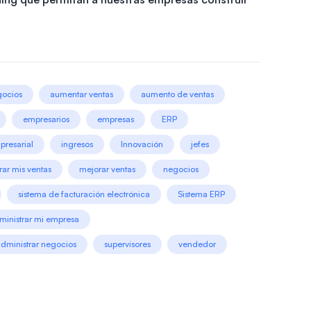
gocios
aumentar ventas
aumento de ventas
empresarios
empresas
ERP
presarial
ingresos
Innovación
jefes
ar mis ventas
mejorar ventas
negocios
sistema de facturación electrónica
Sistema ERP
ministrar mi empresa
administrar negocios
supervisores
vendedor