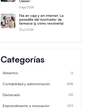
Clases”
3 ago 2026
Fila en caja y sin internet: La
pesadilla del mostrador de
farmacia (y cómo resolverla)
31 jul 2026
Categorías
Alimentos
(
1
)
Contabilidad y administración
(
638
)
Destacado
(
32
)
Emprendimiento e innovación
(
187
)