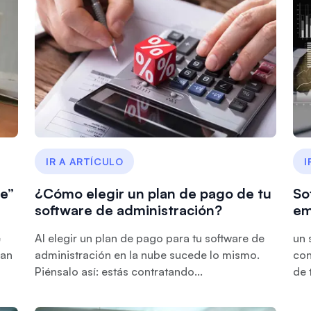
IR A ARTÍCULO
I
e”
¿Cómo elegir un plan de pago de tu
So
software de administración?
em
e
Al elegir un plan de pago para tu software de
un 
lan
administración en la nube sucede lo mismo.
con
Piénsalo así: estás contratando...
de 