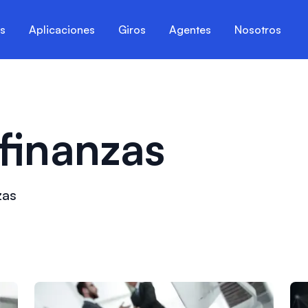
es
Aplicaciones
Giros
Agentes
Nosotros
finanzas
zas