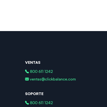
VENTAS
800 611 1242
ventas@clickbalance.com
SOPORTE
800 611 1242