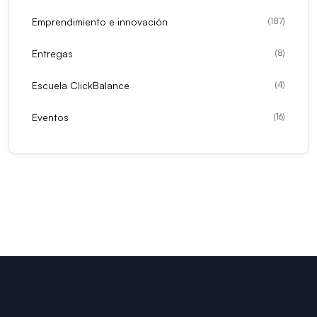
Emprendimiento e innovación
(
187
)
Entregas
(
8
)
Escuela ClickBalance
(
4
)
Eventos
(
16
)