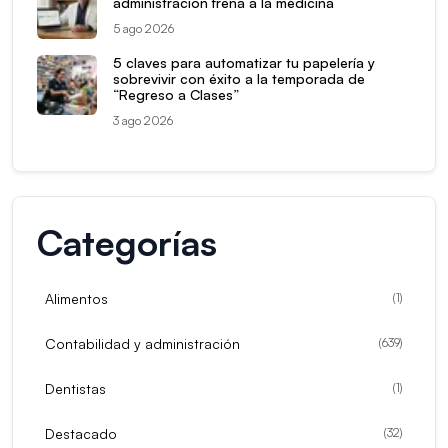
administración frena a la medicina
5 ago 2026
5 claves para automatizar tu papelería y
sobrevivir con éxito a la temporada de
“Regreso a Clases”
3 ago 2026
Categorías
Alimentos
(
1
)
Contabilidad y administración
(
639
)
Dentistas
(
1
)
Destacado
(
32
)