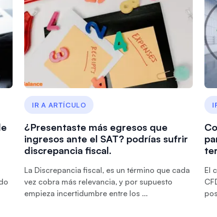
IR A ARTÍCULO
I
de
¿Presentaste más egresos que
Co
ingresos ante el SAT? podrías sufrir
pa
discrepancia fiscal.
te
La Discrepancia fiscal, es un término que cada
El 
ado
vez cobra más relevancia, y por supuesto
CFD
empieza incertidumbre entre los ...
pos