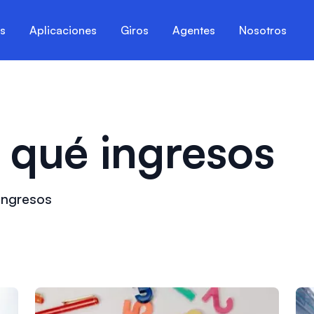
es
Aplicaciones
Giros
Agentes
Nosotros
 qué ingresos
ingresos