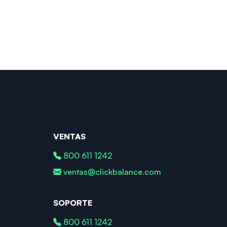
VENTAS
800 611 1242
ventas@clickbalance.com
SOPORTE
800 611 1242