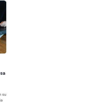
asa
n su
ia