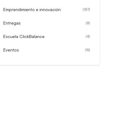
Emprendimiento e innovación
(
187
)
Entregas
(
8
)
Escuela ClickBalance
(
4
)
Eventos
(
16
)