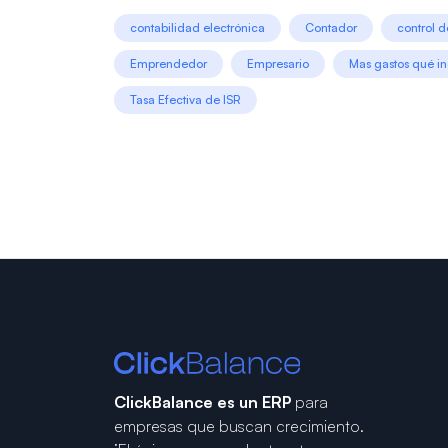
contabilidad electrónica
Contador
control d
Emprendedor
Empresario
Mas gastos qué i
Tasa Efectiva de ISR
ClickBalance es un ERP
para
empresas que buscan crecimiento.