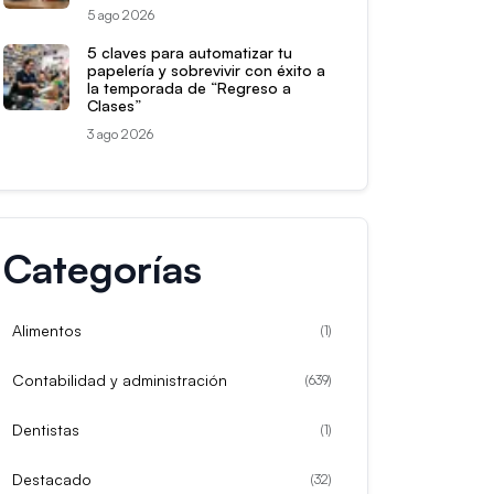
5 ago 2026
5 claves para automatizar tu
papelería y sobrevivir con éxito a
la temporada de “Regreso a
Clases”
3 ago 2026
Categorías
Alimentos
(
1
)
Contabilidad y administración
(
639
)
Dentistas
(
1
)
Destacado
(
32
)