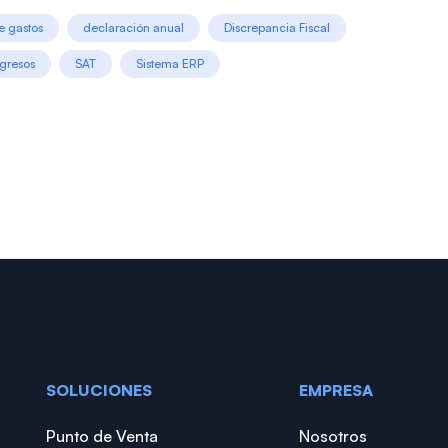
e gastos
declaración anual
Discrepancia Fiscal
ngresos
SAT
Sistema ERP
SOLUCIONES
EMPRESA
Punto de Venta
Nosotros