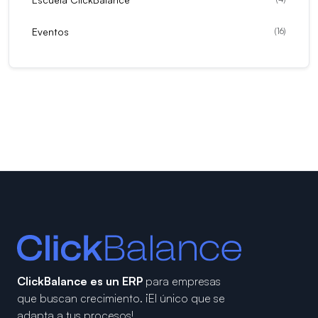
Eventos
(
16
)
ClickBalance es un ERP
para empresas
que buscan crecimiento.
¡El único que se
adapta a tus procesos!