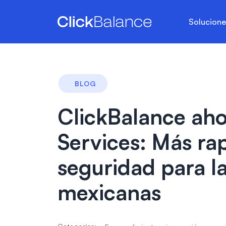
Solucion
BLOG
ClickBalance ah
Services: Más rap
seguridad para l
mexicanas