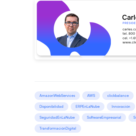
AmazonWebServices
AWS
clickbalance
Disponibilidad
ERPEnLaNube
Innovación
SeguridadEnLaNube
SoftwareEmpresarial
S
TransformaciónDigital