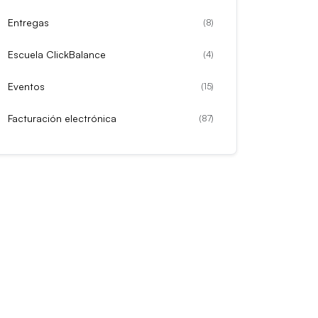
Entregas
(
8
)
Escuela ClickBalance
(
4
)
Eventos
(
15
)
Facturación electrónica
(
87
)