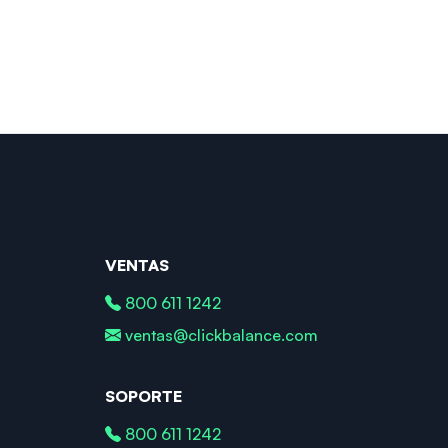
VENTAS
800 611 1242
ventas@clickbalance.com
SOPORTE
800 611 1242