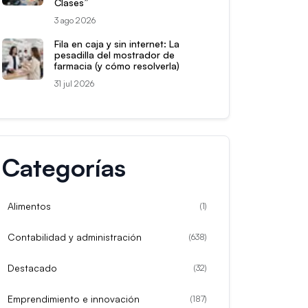
Clases”
3 ago 2026
Fila en caja y sin internet: La
pesadilla del mostrador de
farmacia (y cómo resolverla)
31 jul 2026
Categorías
Alimentos
(
1
)
Contabilidad y administración
(
638
)
Destacado
(
32
)
Emprendimiento e innovación
(
187
)