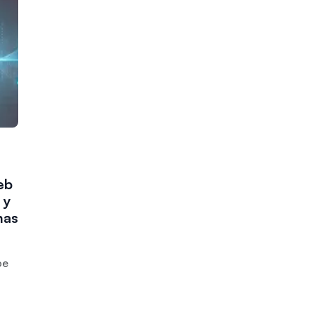
eb
 y
nas
be