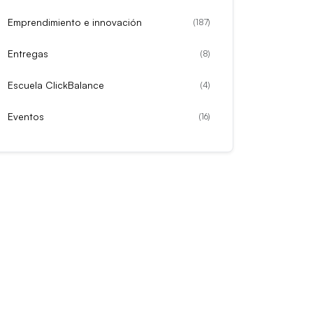
Emprendimiento e innovación
(
187
)
Entregas
(
8
)
Escuela ClickBalance
(
4
)
Eventos
(
16
)