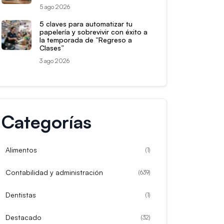
5 ago 2026
5 claves para automatizar tu
papelería y sobrevivir con éxito a
la temporada de “Regreso a
Clases”
3 ago 2026
Categorías
Alimentos
(
1
)
Contabilidad y administración
(
639
)
Dentistas
(
1
)
Destacado
(
32
)