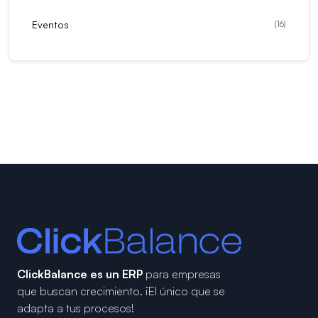
Eventos
(
16
)
ClickBalance es un ERP
para empresas
que buscan crecimiento.
¡El único que se
adapta a tus procesos!