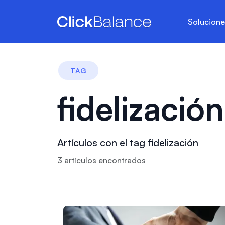
Solucion
TAG
fidelización
Artículos con el tag fidelización
3
artículo
s
encontrado
s