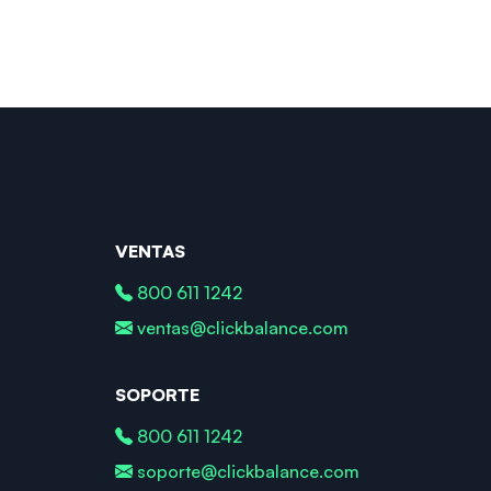
VENTAS
800 611 1242
ventas@clickbalance.com
SOPORTE
800 611 1242
soporte@clickbalance.com