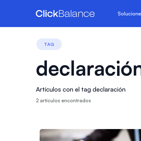
Solucion
TAG
declaració
Artículos con el tag declaración
2
artículo
s
encontrado
s