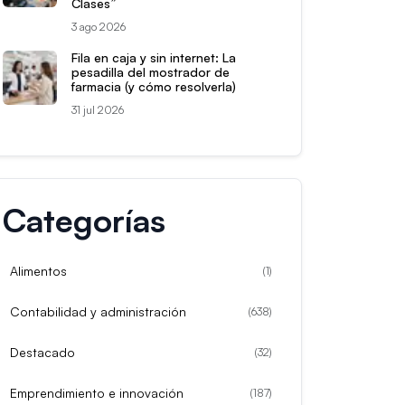
Clases”
3 ago 2026
Fila en caja y sin internet: La
pesadilla del mostrador de
farmacia (y cómo resolverla)
31 jul 2026
Categorías
Alimentos
(
1
)
Contabilidad y administración
(
638
)
Destacado
(
32
)
Emprendimiento e innovación
(
187
)