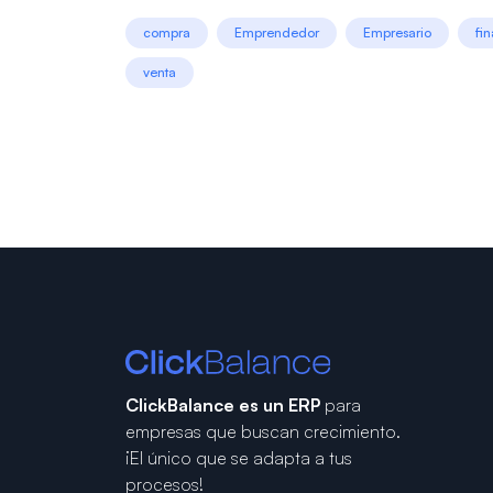
compra
Emprendedor
Empresario
fi
venta
ClickBalance es un ERP
para
empresas que buscan crecimiento.
¡El único que se adapta a tus
procesos!