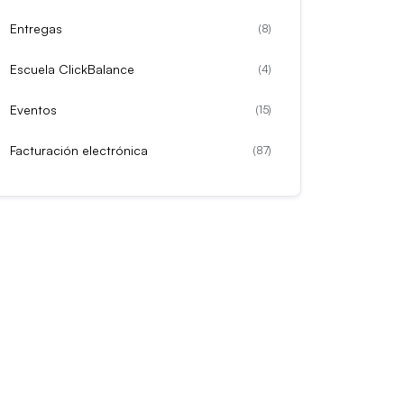
Entregas
(
8
)
Escuela ClickBalance
(
4
)
Eventos
(
15
)
Facturación electrónica
(
87
)