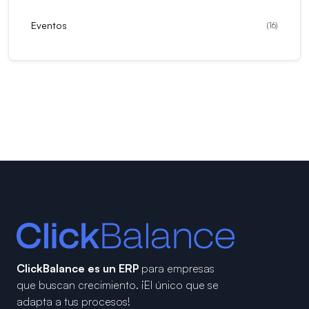
Eventos
(
16
)
ClickBalance es un ERP
para empresas
que buscan crecimiento.
¡El único que se
adapta a tus procesos!