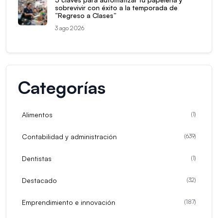
sobrevivir con éxito a la temporada de
“Regreso a Clases”
3 ago 2026
Categorías
Alimentos
(
1
)
Contabilidad y administración
(
639
)
Dentistas
(
1
)
Destacado
(
32
)
Emprendimiento e innovación
(
187
)