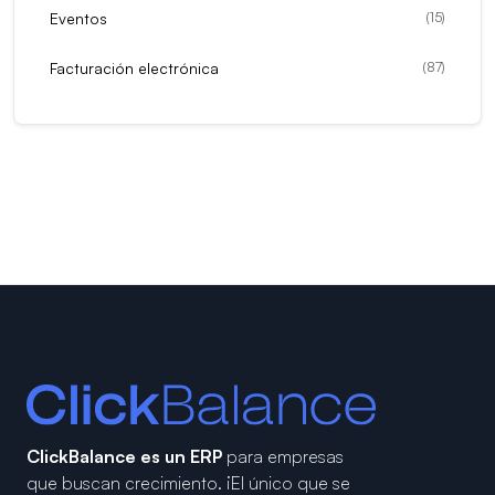
Eventos
(
15
)
Facturación electrónica
(
87
)
ClickBalance es un ERP
para empresas
que buscan crecimiento.
¡El único que se