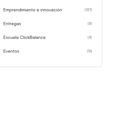
Emprendimiento e innovación
(
187
)
Entregas
(
8
)
Escuela ClickBalance
(
4
)
Eventos
(
16
)