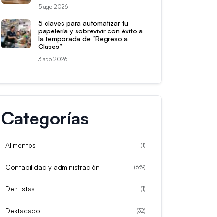
5 ago 2026
5 claves para automatizar tu
papelería y sobrevivir con éxito a
la temporada de “Regreso a
Clases”
3 ago 2026
Categorías
Alimentos
(
1
)
Contabilidad y administración
(
639
)
Dentistas
(
1
)
Destacado
(
32
)