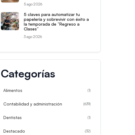
5 ago 2026
5 claves para automatizar tu
papelería y sobrevivir con éxito a
la temporada de “Regreso a
Clases”
3 ago 2026
Categorías
Alimentos
(
1
)
Contabilidad y administración
(
639
)
Dentistas
(
1
)
Destacado
(
32
)