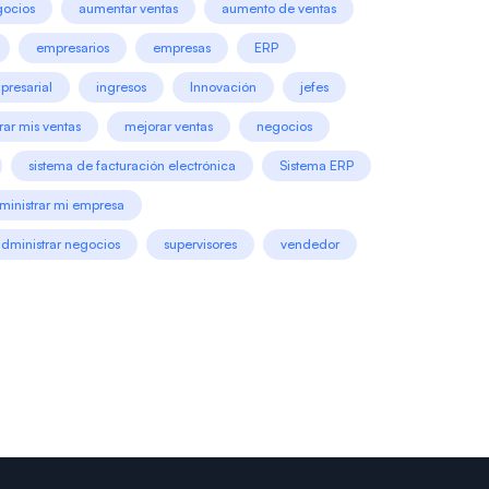
gocios
aumentar ventas
aumento de ventas
empresarios
empresas
ERP
presarial
ingresos
Innovación
jefes
ar mis ventas
mejorar ventas
negocios
sistema de facturación electrónica
Sistema ERP
ministrar mi empresa
administrar negocios
supervisores
vendedor