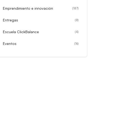
Emprendimiento e innovación
(
187
)
Entregas
(
8
)
Escuela ClickBalance
(
4
)
Eventos
(
16
)