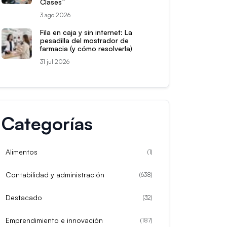
Clases”
3 ago 2026
Fila en caja y sin internet: La
pesadilla del mostrador de
farmacia (y cómo resolverla)
31 jul 2026
Categorías
Alimentos
(
1
)
Contabilidad y administración
(
638
)
Destacado
(
32
)
Emprendimiento e innovación
(
187
)