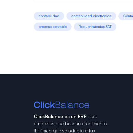
contabilidad
contabilidad electrónica
Conta
proceso contable
Requerimientos SAT
ClickBalance es un ERP
para
empresas que buscan crecimiento.
¡El único que se adapta a tus