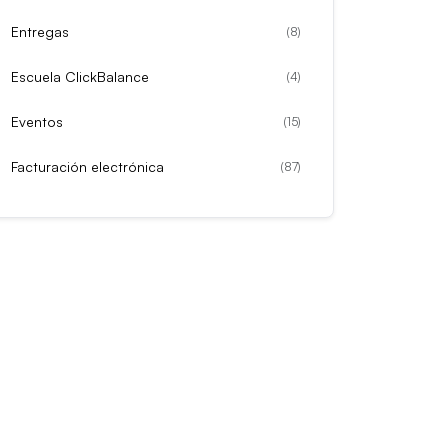
Entregas
(
8
)
Escuela ClickBalance
(
4
)
Eventos
(
15
)
Facturación electrónica
(
87
)