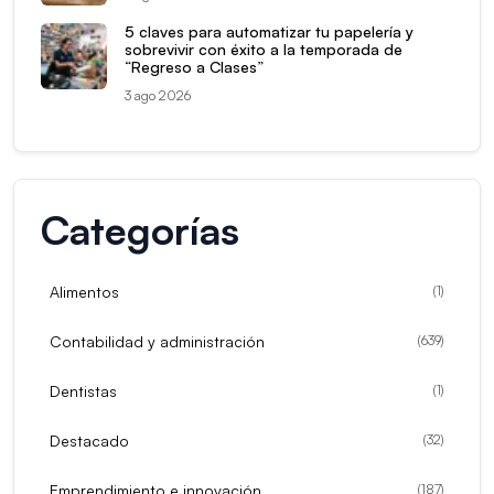
5 claves para automatizar tu papelería y
sobrevivir con éxito a la temporada de
“Regreso a Clases”
3 ago 2026
Categorías
Alimentos
(
1
)
Contabilidad y administración
(
639
)
Dentistas
(
1
)
Destacado
(
32
)
Emprendimiento e innovación
(
187
)