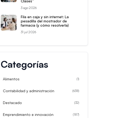
Clases”
3 ago 2026
Fila en caja y sin internet: La
pesadilla del mostrador de
farmacia (y cómo resolverla)
31 jul 2026
Categorías
Alimentos
(
1
)
Contabilidad y administración
(
638
)
Destacado
(
32
)
Emprendimiento e innovación
(
187
)