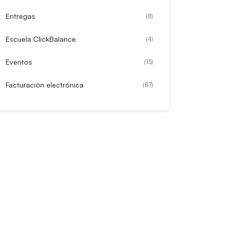
Entregas
(
8
)
Escuela ClickBalance
(
4
)
Eventos
(
15
)
Facturación electrónica
(
87
)