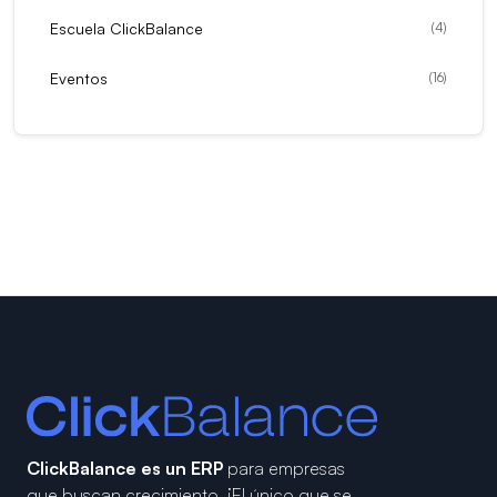
Escuela ClickBalance
(
4
)
Eventos
(
16
)
ClickBalance es un ERP
para empresas
que buscan crecimiento.
¡El único que se