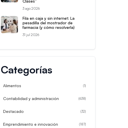
Clases”
3 ago 2026
Fila en caja y sin internet: La
pesadilla del mostrador de
farmacia (y cómo resolverla)
31 jul 2026
Categorías
Alimentos
(
1
)
Contabilidad y administración
(
638
)
Destacado
(
32
)
Emprendimiento e innovación
(
187
)