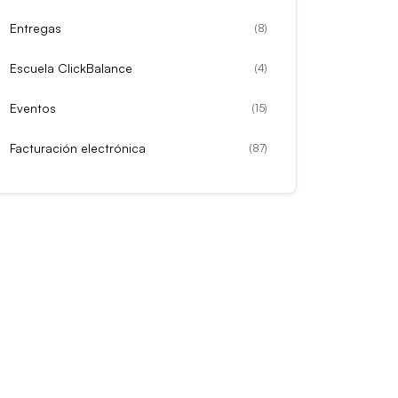
Entregas
(
8
)
Escuela ClickBalance
(
4
)
Eventos
(
15
)
Facturación electrónica
(
87
)