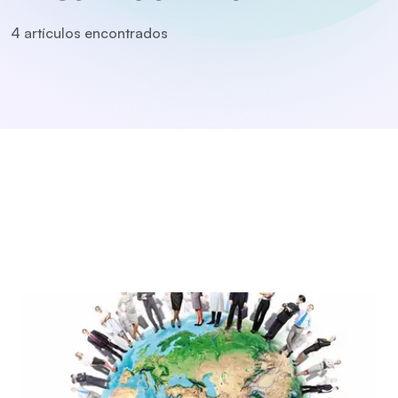
4
artículo
s
encontrado
s