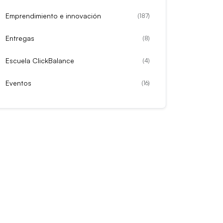
Emprendimiento e innovación
(
187
)
Entregas
(
8
)
Escuela ClickBalance
(
4
)
Eventos
(
16
)