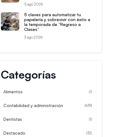
5 ago 2026
5 claves para automatizar tu
papelería y sobrevivir con éxito a
la temporada de “Regreso a
Clases”
3 ago 2026
Categorías
Alimentos
(
1
)
Contabilidad y administración
(
639
)
Dentistas
(
1
)
Destacado
(
32
)