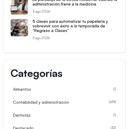
administración frena a la medicina
5 ago 2026
5 claves para automatizar tu papelería y
sobrevivir con éxito a la temporada de
“Regreso a Clases”
3 ago 2026
Categorías
Alimentos
(
1
)
Contabilidad y administración
(
639
)
Dentistas
(
1
)
Destacado
(
32
)