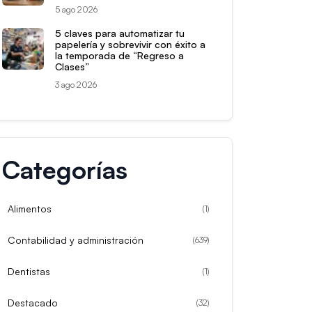
5 ago 2026
5 claves para automatizar tu
papelería y sobrevivir con éxito a
la temporada de “Regreso a
Clases”
3 ago 2026
Categorías
Alimentos
(
1
)
Contabilidad y administración
(
639
)
Dentistas
(
1
)
Destacado
(
32
)