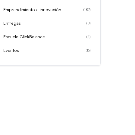
Emprendimiento e innovación
(
187
)
Entregas
(
8
)
Escuela ClickBalance
(
4
)
Eventos
(
16
)