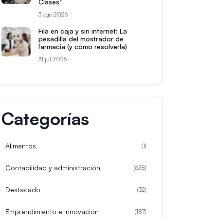
Clases”
3 ago 2026
Fila en caja y sin internet: La
pesadilla del mostrador de
farmacia (y cómo resolverla)
31 jul 2026
Categorías
Alimentos
(
1
)
Contabilidad y administración
(
638
)
Destacado
(
32
)
Emprendimiento e innovación
(
187
)