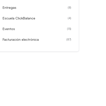
Entregas
(
8
)
Escuela ClickBalance
(
4
)
Eventos
(
15
)
Facturación electrónica
(
87
)