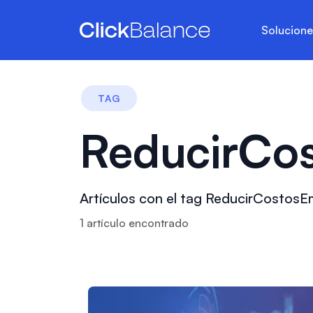
Solucion
TAG
ReducirCos
Artículos con el tag ReducirCostosE
1
artículo
encontrado