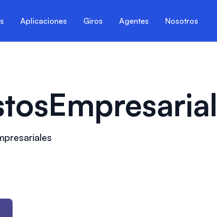
es
Aplicaciones
Giros
Agentes
Nosotros
tosEmpresaria
mpresariales