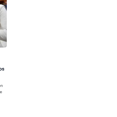
os
én
ne