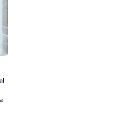
al
a
as