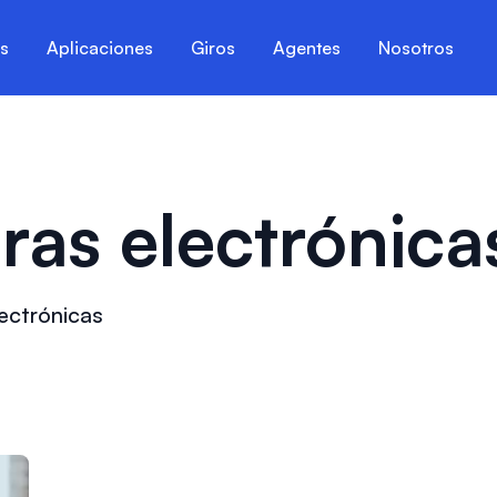
es
Aplicaciones
Giros
Agentes
Nosotros
uras electrónica
lectrónicas