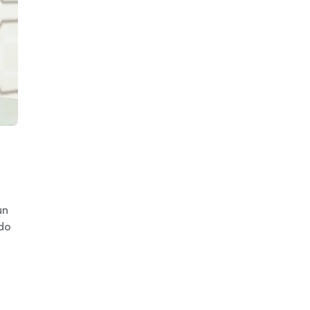
un
do